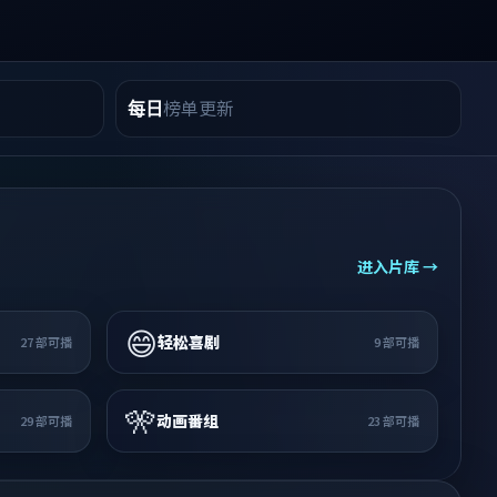
榜单更新
每日
进入片库 →
😄
轻松喜剧
27
部可播
9
部可播
🎌
动画番组
29
部可播
23
部可播