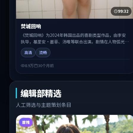
99:32
焚城回响
《焚城回响》为2024年韩国出品的喜剧类型作品，由李安
执导，基里安·墨菲、汤唯等联合出演。剧情在人物弧光与
节奏推进中展开，兼具叙事张力与视听质感。可与站内国产
高清
流畅
剧、电影、综艺片单交叉检索，便于「国产在线观看」场景
下的类型发现。
8.9万
30个月前
编辑部精选
人工筛选与主题策划条目
首推