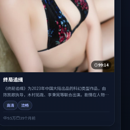
99:14
终局追缉
《终局追缉》为2023年中国大陆出品的科幻类型作品，由
陈凯歌执导，木村拓哉、李秉宪等联合出演。剧情在人物弧
光与节奏推进中展开，兼具叙事张力与视听质感。适合关注
高清
流畅
国产在线观看、热播国产剧与院线佳片的观众收藏与检索延
伸。
9.5万
39个月前