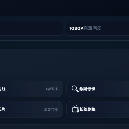
高清画质
1080P
🔍
主线
悬疑惊悚
4
部可播
📺
长片
长篇剧集
23
部可播