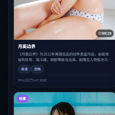
99:29
月面边界
《月面边界》为2022年美国出品的战争类型作品，由是枝
裕和执导，裴斗娜、胡歌等联合出演。剧情在人物弧光与节
奏推进中展开，兼具叙事张力与视听质感。可与站内国产
高清
流畅
剧、电影、综艺片单交叉检索，便于「国产在线观看」场景
下的类型发现。
9.3万
54个月前
热播