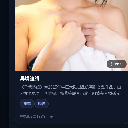
99:38
异境追缉
《异境追缉》为2015年中国大陆出品的喜剧类型作品，由
刁亦男执导，李秉宪、杨紫等联合出演。剧情在人物弧光与
节奏推进中展开，兼具叙事张力与视听质感。适合关注国产
高清
流畅
在线观看、热播国产剧与院线佳片的观众收藏与检索延伸。
9.8万
138个月前