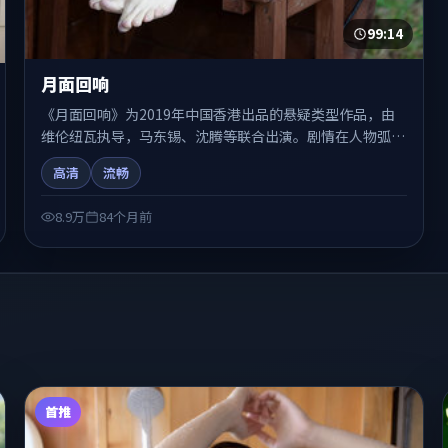
99:14
月面回响
《月面回响》为2019年中国香港出品的悬疑类型作品，由
维伦纽瓦执导，马东锡、沈腾等联合出演。剧情在人物弧光
与节奏推进中展开，兼具叙事张力与视听质感。适合关注国
高清
流畅
产在线观看、热播国产剧与院线佳片的观众收藏与检索延
伸。
8.9万
84个月前
首推