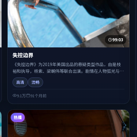
99:03
失控边界
《失控边界》为2019年美国出品的悬疑类型作品，由是枝
裕和执导，杨紫、梁朝伟等联合出演。剧情在人物弧光与节
奏推进中展开，兼具叙事张力与视听质感。可与站内国产
高清
流畅
剧、电影、综艺片单交叉检索，便于「国产在线观看」场景
下的类型发现。
9.1万
91个月前
热播