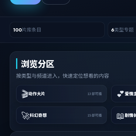
片库条目
类型专题
100
6
浏览分区
按类型与频道进入，快速定位想看的内容
🎬
💕
动作大片
爱情
13
部可播
🚀
📖
科幻奇想
剧情
15
部可播