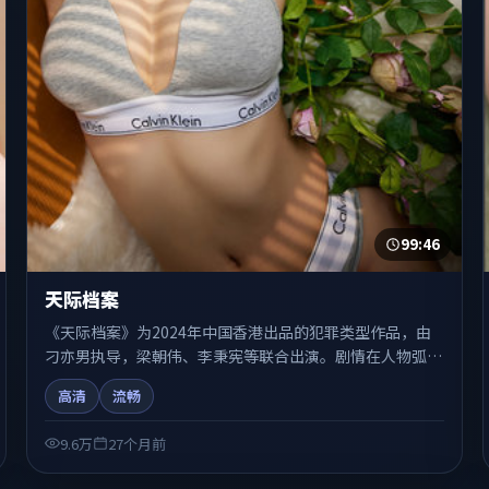
99:46
天际档案
《天际档案》为2024年中国香港出品的犯罪类型作品，由
刁亦男执导，梁朝伟、李秉宪等联合出演。剧情在人物弧光
与节奏推进中展开，兼具叙事张力与视听质感。适合关注国
高清
流畅
产在线观看、热播国产剧与院线佳片的观众收藏与检索延
伸。
9.6万
27个月前