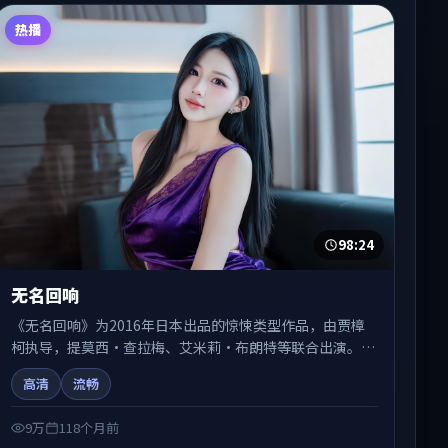
热播
98:24
无名回响
《无名回响》为2016年日本出品的惊悚类型作品，由贾樟
柯执导，提莫西·查拉梅、艾米莉·布朗特等联合出演。剧
情在人物弧光与节奏推进中展开，兼具叙事张力与视听质
高清
流畅
感。可与站内国产剧、电影、综艺片单交叉检索，便于「国
产在线观看」场景下的类型发现。
9万
118个月前